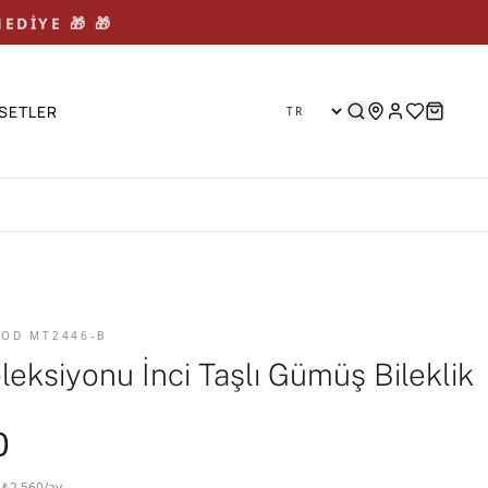
EDİYE 🎁 🎁
SETLER
 KOD MT2446-B
leksiyonu İnci Taşlı Gümüş Bileklik
0
· ₺2.560/ay