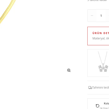
Adet
1
ÜRÜN DET
Materyal, öl
Tahmini tes
Kol
14 Gün 