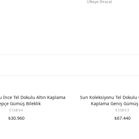
Ülkeye İhracat
u İnce Tel Dokulu Altın Kaplama
Sun Koleksiyonu Tel Dokulu Ç
epçe Gümüş Bileklik
Kaplama Geniş Gümüş B
ESSB04
ESSB03
₺30.960
₺67.440