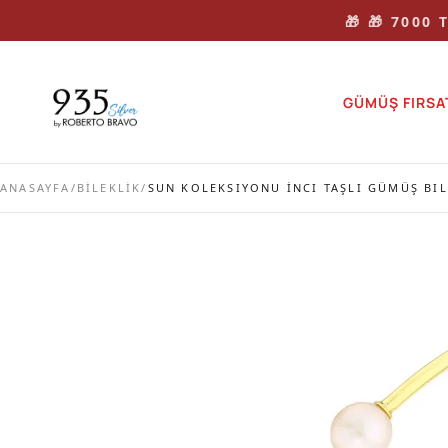
🎁 🎁 7000
GÜMÜŞ FIRSA
ANASAYFA
/
BİLEKLİK
/
SUN KOLEKSIYONU İNCI TAŞLI GÜMÜŞ BIL