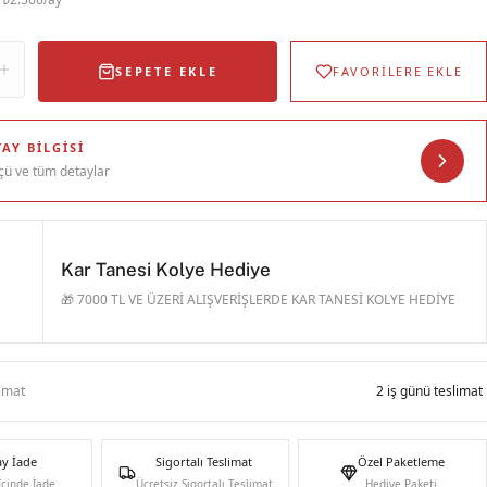
SEPETE EKLE
FAVORİLERE EKLE
AY BILGISI
çü ve tüm detaylar
Kar Tanesi Kolye Hediye
🎁 7000 TL VE ÜZERİ ALIŞVERİŞLERDE KAR TANESİ KOLYE HEDİYE
limat
2 iş günü teslimat
ay İade
Sigortalı Teslimat
Özel Paketleme
İçinde İade
Ücretsiz Sigortalı Teslimat
Hediye Paketi