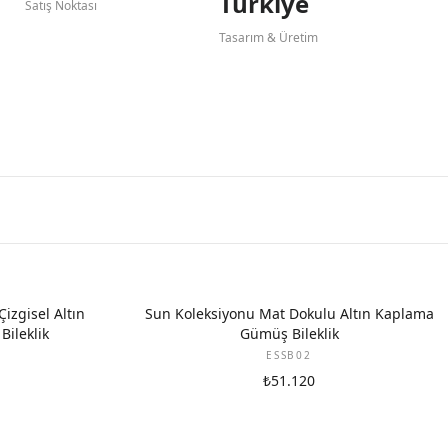
Türkiye
Satış Noktası
Tasarım & Üretim
izgisel Altın
Sun Koleksiyonu Mat Dokulu Altın Kaplama
ileklik
Gümüş Bileklik
ESSB02
₺51.120