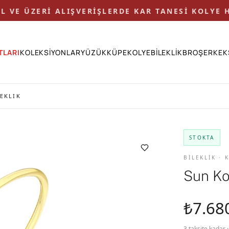
 TL VE ÜZERİ ALIŞVERİŞLERDE KAR TANESİ KOLYE H
TLARI
KOLEKSİYONLAR
YÜZÜK
KÜPE
KOLYE
BİLEKLİK
BROŞ
ERKEK
EKLIK
STOKTA
BİLEKLİK ·
Sun Ko
₺7.68
3 taksite kadar 