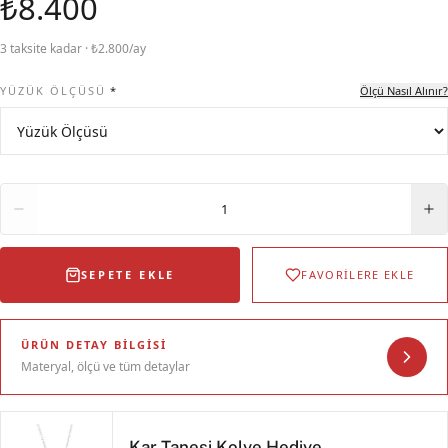
₺8.400
3 taksite kadar · ₺2.800/ay
YÜZÜK ÖLÇÜSÜ
*
Ölçü Nasıl Alınır?
Adet
1
SEPETE EKLE
FAVORİLERE EKLE
ÜRÜN DETAY BILGISI
Materyal, ölçü ve tüm detaylar
Kar Tanesi Kolye Hediye