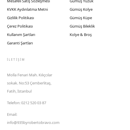
Mesafeli Satış Sözleşmesi
Gümüş Yüzük
KVKK Aydınlatma Metni
Gümüş Kolye
Gizlilik Politikası
Gümüş Küpe
Çerez Politikası
Gümüş Bileklik
Kullanım Şartları
Kolye & Broş
Garanti Şartları
İLETIŞIM
Molla Fenari Mah. Kılıçcılar
sokak. No:53 Çemberlitaş,
Fatih, İstanbul
Telefon
:
0212 520 03 87
Email
:
info@935byrobertobravo.com