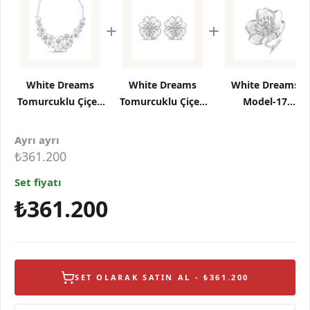
+
+
White Dreams
White Dreams
White Dreams
Tomurcuklu Çiçek
Tomurcuklu Çiçek
Model-17
Tasarımlı Büyük
Tasarımlı Gümüş
Tomurcuklu Çiçek
Gümüş Kolye
Küpe
Tasarımlı Gümüş
Ayrı ayrı
Yüzük
₺361.200
Set fiyatı
₺361.200
SET OLARAK SATIN AL - ₺361.200