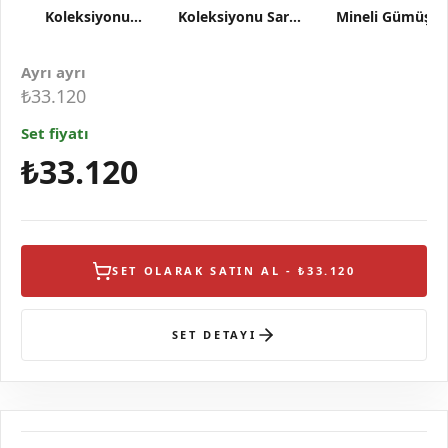
Koleksiyonu
Koleksiyonu Sarı
Mineli Gümüş
Pembe Mineli
Renk Pembe
Yüzük
Çiçek Figürlü
Mineli Çiçek
Ayrı ayrı
Gümüş Kolye
Figürlü ve Taşlı
₺33.120
Gümüş
Set fiyatı
₺33.120
SET OLARAK SATIN AL - ₺33.120
SET DETAYI