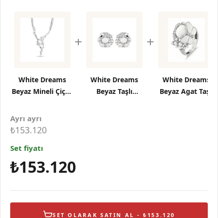
+
+
White Dreams
White Dreams
White Dreams
Beyaz Mineli Çiçek
Beyaz Taşlı
Beyaz Agat Taşlı
ve Kelebek Figürlü
Kelebek ve Çiçek
Gümüş Yüzük
Zincir Kadın Kolye
Detaylı Gösterişli
Ayrı ayrı
Gümüş Küpe
₺153.120
Set fiyatı
₺153.120
SET OLARAK SATIN AL - ₺153.120