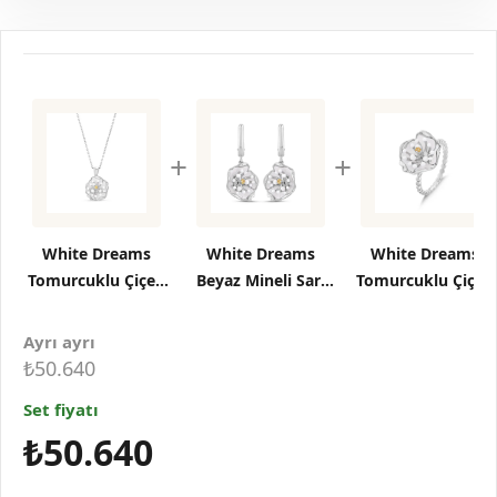
+
+
White Dreams
White Dreams
White Dreams
Tomurcuklu Çiçek
Beyaz Mineli Sarı
Tomurcuklu Çiçek
Tasarımlı Gümüş
Taş Detaylı
Tasarımlı Gümüş
Kolye
Sallantılı Çiçek
Yüzük
Ayrı ayrı
Gümüş Küpe
₺50.640
Set fiyatı
₺50.640