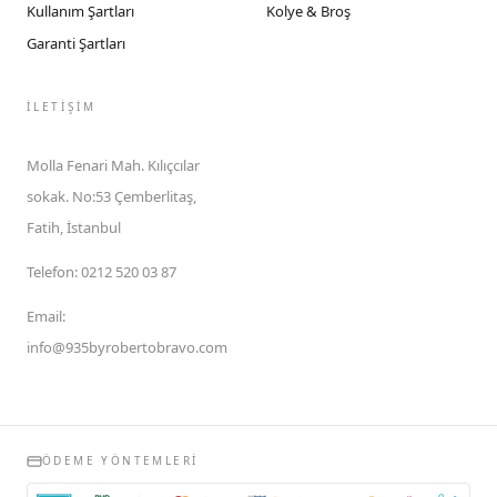
Kullanım Şartları
Kolye & Broş
Garanti Şartları
İLETIŞIM
Molla Fenari Mah. Kılıçcılar
sokak. No:53 Çemberlitaş,
Fatih, İstanbul
Telefon
:
0212 520 03 87
Email
:
info@935byrobertobravo.com
ÖDEME YÖNTEMLERI