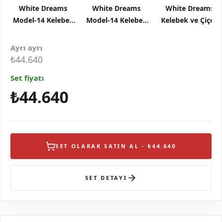
White Dreams
White Dreams
White Dreams
Model-14 Kelebek
Model-14 Kelebek
Kelebek ve Çiçek
ve Çiçek Tasarımlı
ve Çiçek Tasarımlı
Tasarımlı Gümüş
Gümüş Kolye
Gümüş Küpe
Yüzük
Ayrı ayrı
₺44.640
Set fiyatı
₺44.640
SET OLARAK SATIN AL - ₺44.640
SET DETAYI