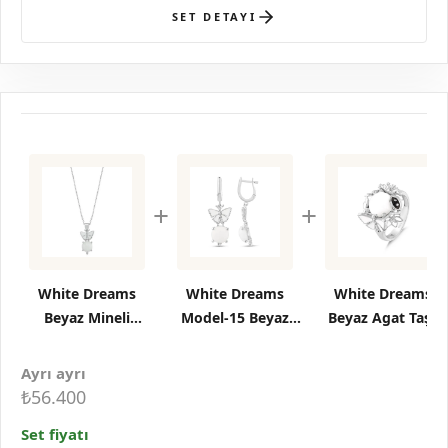
SET DETAYI
+
+
White Dreams
White Dreams
White Dreams
Beyaz Mineli
Model-15 Beyaz
Beyaz Agat Taşlı
Kelebek ve
Agat Taşlı Gümüş
Gümüş Yüzük
Yuvarlak Taşlı
Küpe
Ayrı ayrı
Gümüş Kolye
₺56.400
Set fiyatı