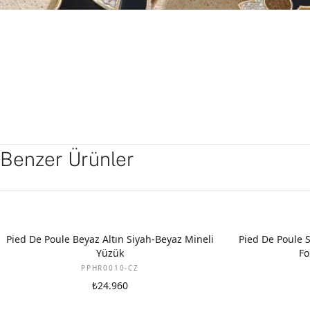
Benzer Ürünler
YENI
Pied De Poule Beyaz Altın Siyah-Beyaz Mineli
Pied De Poule S
Yüzük
Fo
PPHR0010-CZ
₺24.960