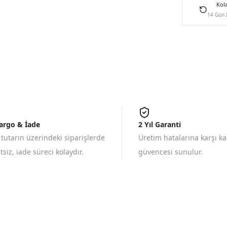
Kol
14 Gün 
Kargo & İade
2 Yıl Garanti
 tutarın üzerindeki siparişlerde
Üretim hatalarına karşı k
siz, iade süreci kolaydır.
güvencesi sunulur.