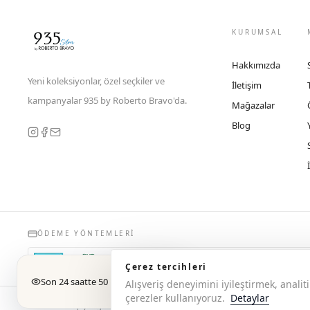
KURUMSAL
Hakkımızda
Yeni koleksiyonlar, özel seçkiler ve
İletişim
kampanyalar 935 by Roberto Bravo'da.
Mağazalar
Blog
ÖDEME YÖNTEMLERI
Çerez tercihleri
Son 24 saatte 50 kişi baktı
Alışveriş deneyimini iyileştirmek, anal
çerezler kullanıyoruz.
Detaylar
© 2026 Copyright 935 by Roberto Bravo