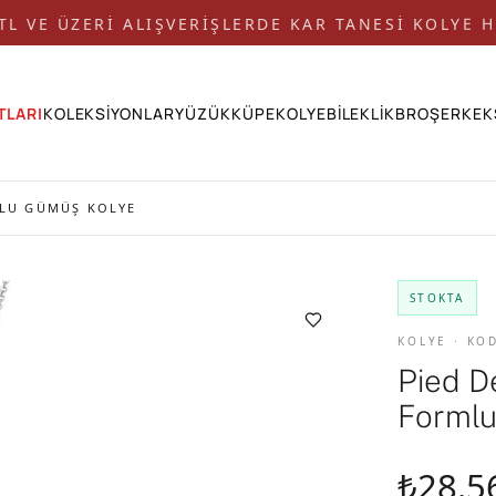
 TL VE ÜZERİ ALIŞVERİŞLERDE KAR TANESİ KOLYE H
TLARI
KOLEKSİYONLAR
YÜZÜK
KÜPE
KOLYE
BİLEKLİK
BROŞ
ERKEK
MLU GÜMÜŞ KOLYE
STOKTA
KOLYE · KO
Pied D
Forml
₺28.5