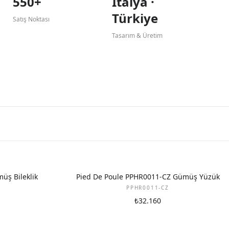
550+
İtalya ·
Türkiye
Satış Noktası
Tasarım & Üretim
üş Bileklik
Pied De Poule PPHR0011-CZ Gümüş Yüzük
PPHR0011-CZ
₺32.160