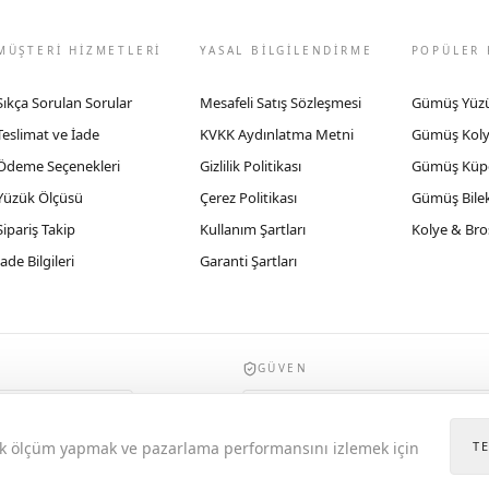
MÜŞTERİ HİZMETLERİ
YASAL BİLGİLENDİRME
POPÜLER 
Sıkça Sorulan Sorular
Mesafeli Satış Sözleşmesi
Gümüş Yüz
Teslimat ve İade
KVKK Aydınlatma Metni
Gümüş Kol
Ödeme Seçenekleri
Gizlilik Politikası
Gümüş Küp
Yüzük Ölçüsü
Çerez Politikası
Gümüş Bilek
Sipariş Takip
Kullanım Şartları
Kolye & Bro
İade Bilgileri
Garanti Şartları
GÜVEN
935byrobertobravo.com, Ticaret Bakanlığı E
itik ölçüm yapmak ve pazarlama performansını izlemek için
T