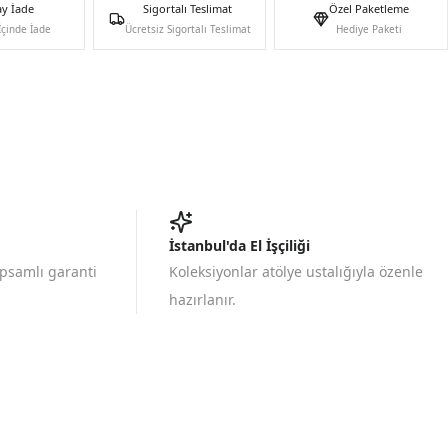
ay İade
Sigortalı Teslimat
Özel Paketleme
İçinde İade
Ücretsiz Sigortalı Teslimat
Hediye Paketi
İstanbul'da El İşçiliği
apsamlı garanti
Koleksiyonlar atölye ustalığıyla özenle
hazırlanır.