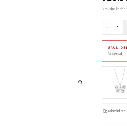
3 taksite kadar 
Adet
1
ÜRÜN DET
Materyal, öl
Tahmini tes