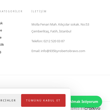
KATEGORİLER
İLETIŞIM
ük
Molla Fenari Mah. Kılıçcılar sokak. No:53
ye
Çemberlitaş, Fatih, İstanbul
e
Telefon
:
0212 520 03 87
lik
Email
:
info@935byrobertobravo.com
ş
lektronik Ticaret Bilgi Sistemi (ETBİS)'ne kayıtlıdır.
ERCIHLER
TÜMÜNÜ KABUL ET
Bilgi Almak İstiyorum
DEVELOPED BY