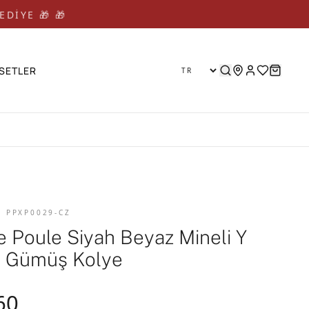
EDİYE 🎁 🎁
SETLER
D PPXP0029-CZ
e Poule Siyah Beyaz Mineli Y
u Gümüş Kolye
60