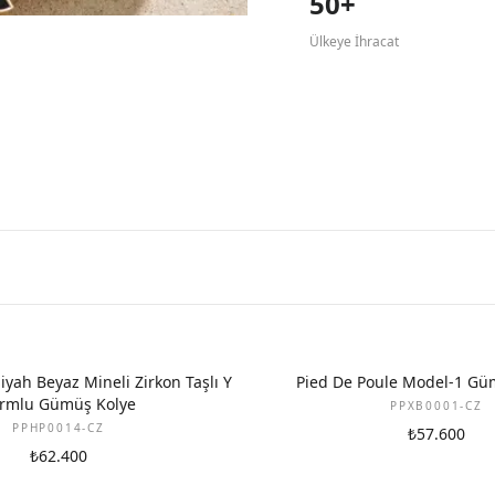
50+
Ülkeye İhracat
iyah Beyaz Mineli Zirkon Taşlı Y
Pied De Poule Model-1 Güm
rmlu Gümüş Kolye
PPXB0001-CZ
PPHP0014-CZ
₺57.600
₺62.400