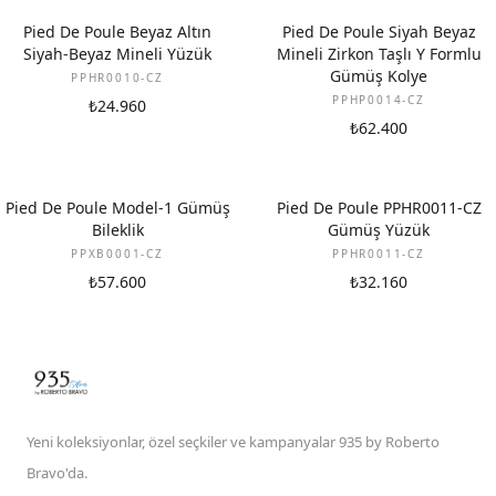
YENI
Pied De Poule Beyaz Altın
Pied De Poule Siyah Beyaz
Siyah-Beyaz Mineli Yüzük
Mineli Zirkon Taşlı Y Formlu
Gümüş Kolye
PPHR0010-CZ
PPHP0014-CZ
₺24.960
₺62.400
Pied De Poule Model-1 Gümüş
Pied De Poule PPHR0011-CZ
Bileklik
Gümüş Yüzük
PPXB0001-CZ
PPHR0011-CZ
₺57.600
₺32.160
Yeni koleksiyonlar, özel seçkiler ve kampanyalar 935 by Roberto
Bravo'da.