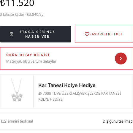
₺11.520
3 taksite kadar · ₺3.840/ay
STOĞA GIRINCE
FAVORİLERE EKLE
HABER VER
ÜRÜN DETAY BILGISI
Materyal, ölçü ve tüm detaylar
Kar Tanesi Kolye Hediye
🎁 7000 TL VE ÜZERİ ALIŞVERİŞLERDE KAR TANESİ
KOLYE HEDİYE
Tahmini teslimat
2 iş günü teslimat