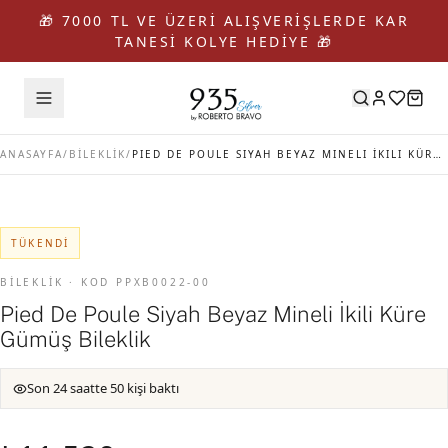
🎁 7000 TL VE ÜZERİ ALIŞVERİŞLERDE KAR
TANESİ KOLYE HEDİYE 🎁
ANASAYFA
/
BİLEKLİK
/
PIED DE POULE SIYAH BEYAZ MINELI İKILI KÜRE GÜMÜŞ BILEKLIK
TÜKENDI
BİLEKLİK · KOD PPXB0022-00
Pied De Poule Siyah Beyaz Mineli İkili Küre
Gümüş Bileklik
Son 24 saatte 50 kişi baktı