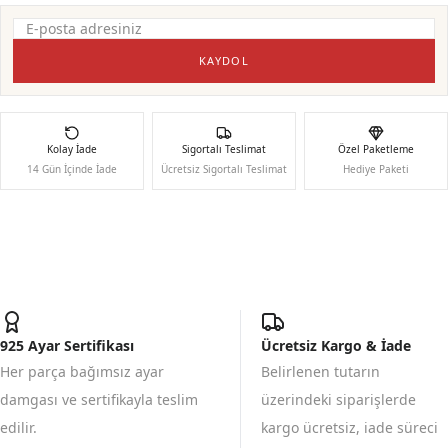
KAYDOL
Kolay İade
Sigortalı Teslimat
Özel Paketleme
14 Gün İçinde İade
Ücretsiz Sigortalı Teslimat
Hediye Paketi
925 Ayar Sertifikası
Ücretsiz Kargo & İade
Her parça bağımsız ayar
Belirlenen tutarın
damgası ve sertifikayla teslim
üzerindeki siparişlerde
edilir.
kargo ücretsiz, iade süreci