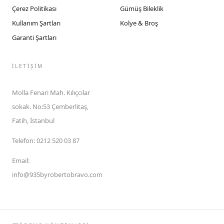
Çerez Politikası
Gümüş Bileklik
Kullanım Şartları
Kolye & Broş
Garanti Şartları
İLETIŞIM
Molla Fenari Mah. Kılıçcılar
sokak. No:53 Çemberlitaş,
Fatih, İstanbul
Telefon
:
0212 520 03 87
Email
:
info@935byrobertobravo.com