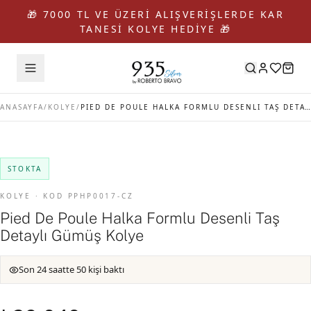
🎁 7000 TL VE ÜZERİ ALIŞVERİŞLERDE KAR
TANESİ KOLYE HEDİYE 🎁
ANASAYFA
/
KOLYE
/
PIED DE POULE HALKA FORMLU DESENLI TAŞ DETAYLI GÜMÜŞ KOLYE
STOKTA
KOLYE · KOD PPHP0017-CZ
Pied De Poule Halka Formlu Desenli Taş
Detaylı Gümüş Kolye
Son 24 saatte 50 kişi baktı