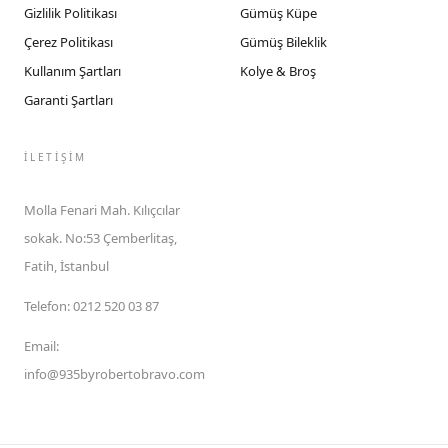
Gizlilik Politikası
Gümüş Küpe
Çerez Politikası
Gümüş Bileklik
Kullanım Şartları
Kolye & Broş
Garanti Şartları
İLETIŞIM
Molla Fenari Mah. Kılıçcılar
sokak. No:53 Çemberlitaş,
Fatih, İstanbul
Telefon
:
0212 520 03 87
Email
:
info@935byrobertobravo.com