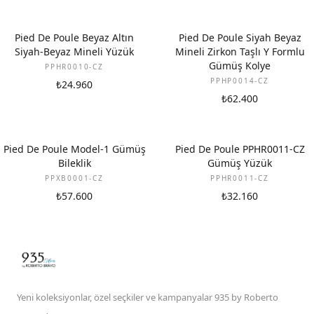
YENI
Pied De Poule Beyaz Altın
Pied De Poule Siyah Beyaz
Siyah-Beyaz Mineli Yüzük
Mineli Zirkon Taşlı Y Formlu
Gümüş Kolye
PPHR0010-CZ
PPHP0014-CZ
₺24.960
₺62.400
Pied De Poule Model-1 Gümüş
Pied De Poule PPHR0011-CZ
Bileklik
Gümüş Yüzük
PPXB0001-CZ
PPHR0011-CZ
₺57.600
₺32.160
Yeni koleksiyonlar, özel seçkiler ve kampanyalar 935 by Roberto