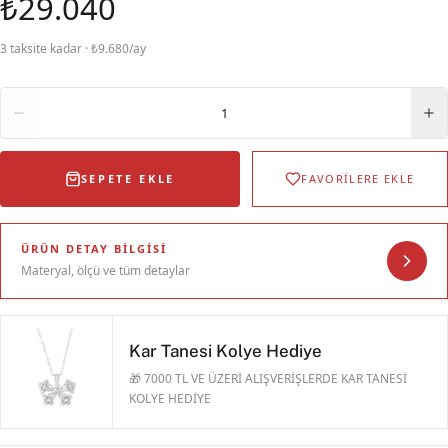
₺29.040
3 taksite kadar · ₺9.680/ay
Adet
1
SEPETE EKLE
FAVORİLERE EKLE
ÜRÜN DETAY BILGISI
Materyal, ölçü ve tüm detaylar
Kar Tanesi Kolye Hediye
🎁 7000 TL VE ÜZERİ ALIŞVERİŞLERDE KAR TANESİ
KOLYE HEDİYE