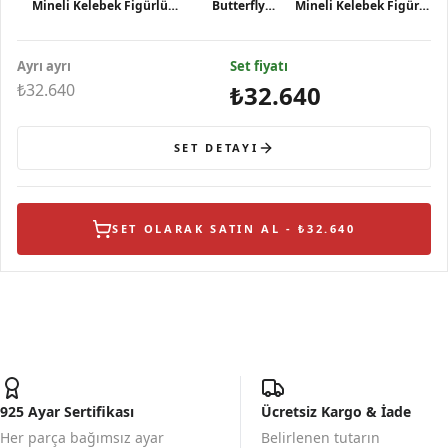
Mineli Kelebek Figürlü
Butterfly
Mineli Kelebek Figürlü
Turuncu ve Mor Taşlı
Model-9
Pembe Taşlı Gümüş
Gümüş
Gümüş Küpe
Yüzük
Ayrı ayrı
Set fiyatı
₺32.640
₺32.640
SET DETAYI
SET OLARAK SATIN AL - ₺32.640
925 Ayar Sertifikası
Ücretsiz Kargo & İade
Her parça bağımsız ayar
Belirlenen tutarın