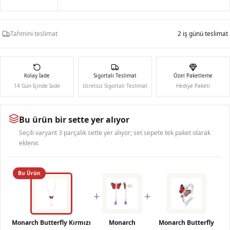
Tahmini teslimat
2 iş günü teslimat
Kolay İade
Sigortalı Teslimat
Özel Paketleme
14 Gün İçinde İade
Ücretsiz Sigortalı Teslimat
Hediye Paketi
Bu ürün bir sette yer alıyor
Seçili varyant 3 parçalık sette yer alıyor; set sepete tek paket olarak
eklenir.
Bu Ürün
+
+
Monarch Butterfly Kırmızı
Monarch
Monarch Butterfly