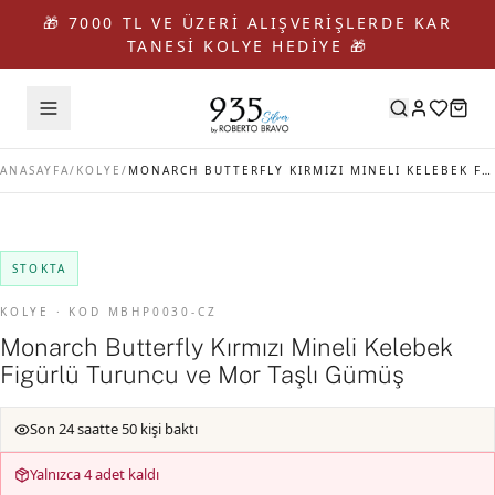
🎁 7000 TL VE ÜZERİ ALIŞVERİŞLERDE KAR
TANESİ KOLYE HEDİYE 🎁
ANASAYFA
/
KOLYE
/
MONARCH BUTTERFLY KIRMIZI MINELI KELEBEK FIGÜRLÜ TURUNCU VE MOR TAŞLI GÜMÜŞ
STOKTA
KOLYE · KOD MBHP0030-CZ
Monarch Butterfly Kırmızı Mineli Kelebek
Figürlü Turuncu ve Mor Taşlı Gümüş
Son 24 saatte 50 kişi baktı
Yalnızca 4 adet kaldı