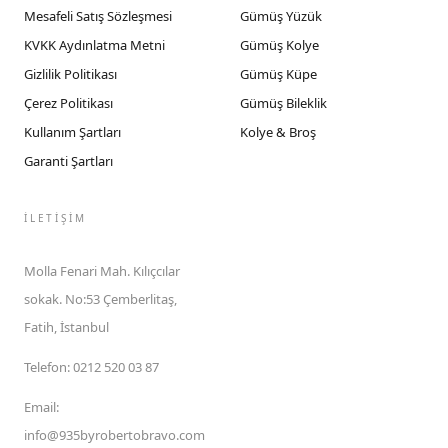
Mesafeli Satış Sözleşmesi
Gümüş Yüzük
KVKK Aydınlatma Metni
Gümüş Kolye
Gizlilik Politikası
Gümüş Küpe
Çerez Politikası
Gümüş Bileklik
Kullanım Şartları
Kolye & Broş
Garanti Şartları
İLETIŞIM
Molla Fenari Mah. Kılıçcılar
sokak. No:53 Çemberlitaş,
Fatih, İstanbul
Telefon
:
0212 520 03 87
Email
:
info@935byrobertobravo.com