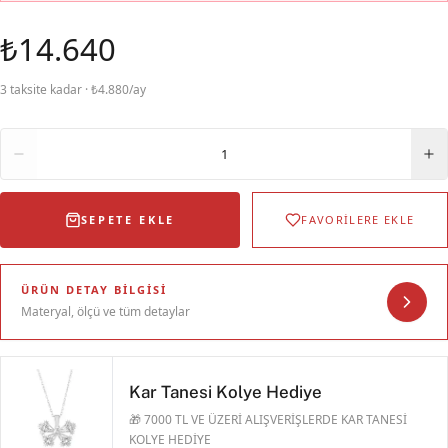
₺14.640
3 taksite kadar · ₺4.880/ay
Adet
1
SEPETE EKLE
FAVORİLERE EKLE
ÜRÜN DETAY BILGISI
Materyal, ölçü ve tüm detaylar
Kar Tanesi Kolye Hediye
🎁 7000 TL VE ÜZERİ ALIŞVERİŞLERDE KAR TANESİ
KOLYE HEDİYE