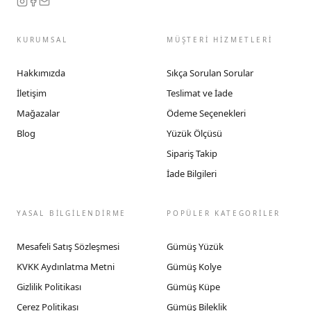
KURUMSAL
MÜŞTERİ HİZMETLERİ
Hakkımızda
Sıkça Sorulan Sorular
İletişim
Teslimat ve İade
Mağazalar
Ödeme Seçenekleri
Blog
Yüzük Ölçüsü
Sipariş Takip
İade Bilgileri
YASAL BİLGİLENDİRME
POPÜLER KATEGORİLER
Mesafeli Satış Sözleşmesi
Gümüş Yüzük
KVKK Aydınlatma Metni
Gümüş Kolye
Gizlilik Politikası
Gümüş Küpe
Çerez Politikası
Gümüş Bileklik