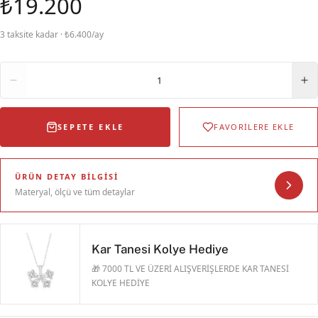
₺19.200
3 taksite kadar · ₺6.400/ay
Adet
1
SEPETE EKLE
FAVORİLERE EKLE
ÜRÜN DETAY BILGISI
Materyal, ölçü ve tüm detaylar
Kar Tanesi Kolye Hediye
🎁 7000 TL VE ÜZERİ ALIŞVERİŞLERDE KAR TANESİ
KOLYE HEDİYE