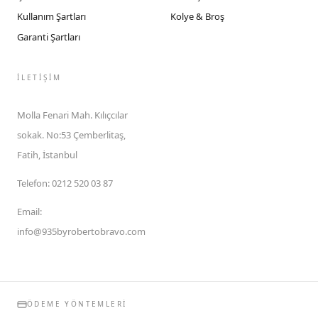
Kullanım Şartları
Kolye & Broş
Garanti Şartları
İLETIŞIM
Molla Fenari Mah. Kılıçcılar
sokak. No:53 Çemberlitaş,
Fatih, İstanbul
Telefon
:
0212 520 03 87
Email
:
info@935byrobertobravo.com
ÖDEME YÖNTEMLERI