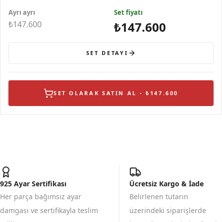
ve Yaprak
Kelebek ve
Kelebek ve
Siyah Mineli
Ayrı ayrı
Tasarımlı Modern
Yeşil Yaprak
Set fiyatı
Yeşil Taş
Kelebek ve
Gümüş Koly
Figürlü
Figürlü
Yaprak Figürlü
₺147.600
₺147.600
Sallantılı
Gümüş Yüzük
Gümüş B
SET DETAYI
SET OLARAK SATIN AL - ₺147.600
925 Ayar Sertifikası
Ücretsiz Kargo & İade
Her parça bağımsız ayar
Belirlenen tutarın
damgası ve sertifikayla teslim
üzerindeki siparişlerde