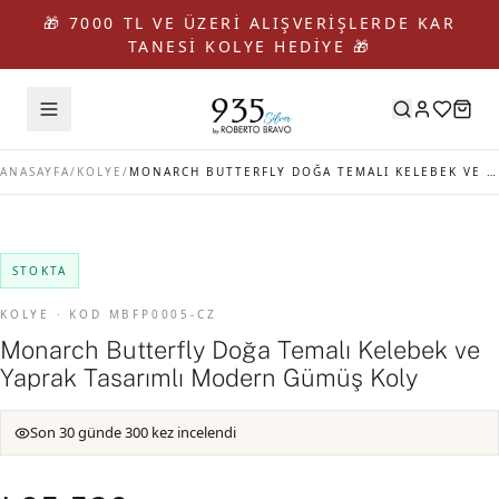
🎁 7000 TL VE ÜZERİ ALIŞVERİŞLERDE KAR
TANESİ KOLYE HEDİYE 🎁
ANASAYFA
/
KOLYE
/
MONARCH BUTTERFLY DOĞA TEMALI KELEBEK VE YAPRAK TASARIMLI MODERN GÜMÜŞ KOLY
STOKTA
KOLYE · KOD MBFP0005-CZ
Monarch Butterfly Doğa Temalı Kelebek ve
Yaprak Tasarımlı Modern Gümüş Koly
Son 30 günde 300 kez incelendi