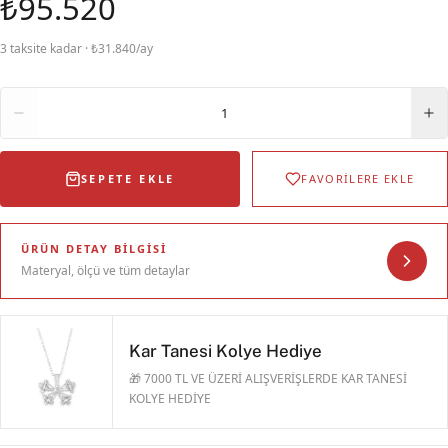
₺95.520
3 taksite kadar · ₺31.840/ay
Adet
1
SEPETE EKLE
FAVORİLERE EKLE
ÜRÜN DETAY BILGISI
Materyal, ölçü ve tüm detaylar
Kar Tanesi Kolye Hediye
🎁 7000 TL VE ÜZERİ ALIŞVERİŞLERDE KAR TANESİ
KOLYE HEDİYE