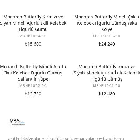
Monarch Butterfly Kırmızı ve
Monarch Butterfly Mineli Çoklu
Siyah Mineli Ajurlu İkili Kelebek
Kelebek Figürlü Gümüş Yaka
Figürlü Gümü
Kolye
MBHP1004-00
MBHP1003-00
₺15.600
₺24.240
Monarch Butterfly Mineli Ajurlu
Monarch Butterfly ırmızı ve
İkili Kelebek Figürlü Gümüş
Siyah Mineli Ajurlu İkili Kelebek
Sallantılı Küpe
Figürlü Gümüş
MBHE1002-00
MBHE1001-00
₺12.720
₺12.480
Yeni koleksiyonlar, özel seçkiler ve kampanyalar 935 by Roberto