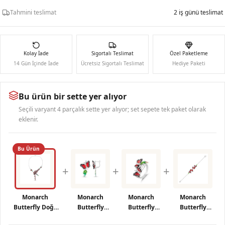
Tahmini teslimat
2 iş günü teslimat
Kolay İade
Sigortalı Teslimat
Özel Paketleme
14 Gün İçinde İade
Ücretsiz Sigortalı Teslimat
Hediye Paketi
Bu ürün bir sette yer alıyor
Seçili varyant 4 parçalık sette yer alıyor; set sepete tek paket olarak
eklenir.
Bu Ürün
+
+
+
Monarch
Monarch
Monarch
Monarch
Butterfly Doğa
Butterfly
Butterfly
Butterfly
Temalı Kelebek
Kırmızı Mineli
Mineli Çoklu
Kırmızı ve