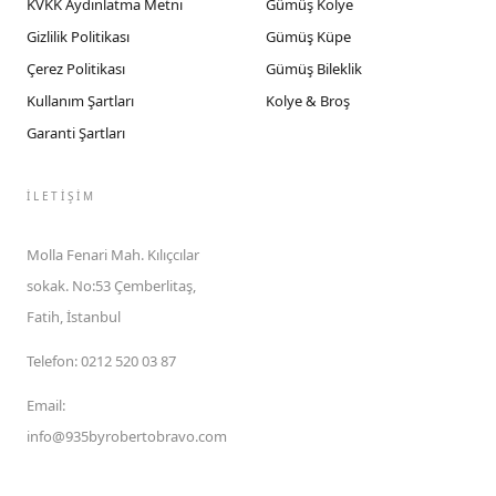
KVKK Aydınlatma Metni
Gümüş Kolye
Gizlilik Politikası
Gümüş Küpe
Çerez Politikası
Gümüş Bileklik
Kullanım Şartları
Kolye & Broş
Garanti Şartları
İLETIŞIM
Molla Fenari Mah. Kılıçcılar
sokak. No:53 Çemberlitaş,
Fatih, İstanbul
Telefon
:
0212 520 03 87
Email
:
info@935byrobertobravo.com