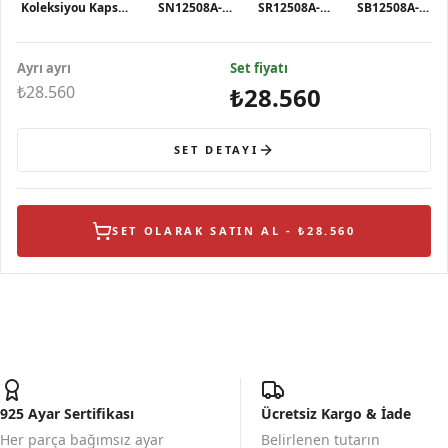
Koleksiyou Kapsül
SN12508A-
SR12508A-
SB12508A-
Kesim Malahit Taşlı
MLT Kolye
MLT Yüzük
MLT Bileklik
Gümüş Küpe
Ayrı ayrı
Set fiyatı
₺28.560
₺28.560
SET DETAYI
SET OLARAK SATIN AL - ₺28.560
925 Ayar Sertifikası
Ücretsiz Kargo & İade
Her parça bağımsız ayar
Belirlenen tutarın