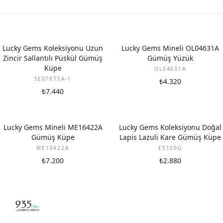
Lucky Gems Koleksiyonu Uzun
Lucky Gems Mineli OL04631A
Zincir Sallantılı Püskül Gümüş
Gümüş Yüzük
Küpe
OL04631A
SE07875A-1
₺4.320
₺7.440
Lucky Gems Mineli ME16422A
Lucky Gems Koleksiyonu Doğal
Gümüş Küpe
Lapis Lazuli Kare Gümüş Küpe
ME16422A
E5100G
₺7.200
₺2.880