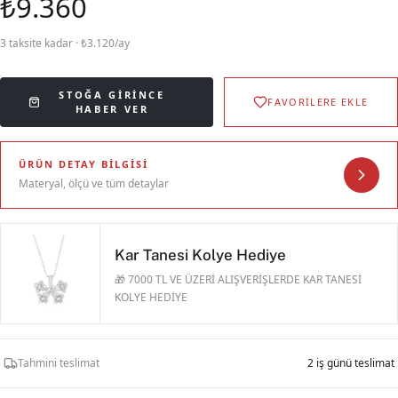
₺9.360
3 taksite kadar · ₺3.120/ay
STOĞA GIRINCE
FAVORİLERE EKLE
HABER VER
ÜRÜN DETAY BILGISI
Materyal, ölçü ve tüm detaylar
Kar Tanesi Kolye Hediye
🎁 7000 TL VE ÜZERİ ALIŞVERİŞLERDE KAR TANESİ
KOLYE HEDİYE
Tahmini teslimat
2 iş günü teslimat