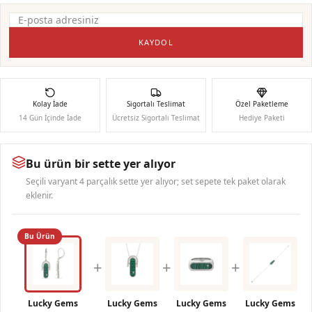
KAYDOL
Kolay İade
Sigortalı Teslimat
Özel Paketleme
14 Gün İçinde İade
Ücretsiz Sigortalı Teslimat
Hediye Paketi
Bu ürün bir sette yer alıyor
Seçili varyant 4 parçalık sette yer alıyor; set sepete tek paket olarak
eklenir.
Bu Ürün
+
+
+
Lucky Gems
Lucky Gems
Lucky Gems
Lucky Gems