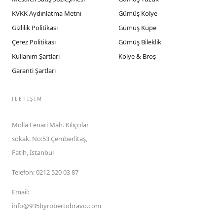
KVKK Aydınlatma Metni
Gümüş Kolye
Gizlilik Politikası
Gümüş Küpe
Çerez Politikası
Gümüş Bileklik
Kullanım Şartları
Kolye & Broş
Garanti Şartları
İLETIŞIM
Molla Fenari Mah. Kılıçcılar
sokak. No:53 Çemberlitaş,
Fatih, İstanbul
Telefon
:
0212 520 03 87
Email
:
info@935byrobertobravo.com