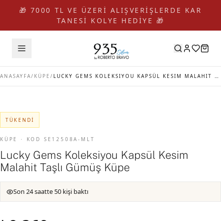
🎁 7000 TL VE ÜZERİ ALIŞVERİŞLERDE KAR
TANESİ KOLYE HEDİYE 🎁
ANASAYFA
/
KÜPE
/
LUCKY GEMS KOLEKSIYOU KAPSÜL KESIM MALAHIT TAŞLI GÜMÜŞ KÜPE
TÜKENDI
KÜPE · KOD SE12508A-MLT
Lucky Gems Koleksiyou Kapsül Kesim
Malahit Taşlı Gümüş Küpe
Son 24 saatte 50 kişi baktı