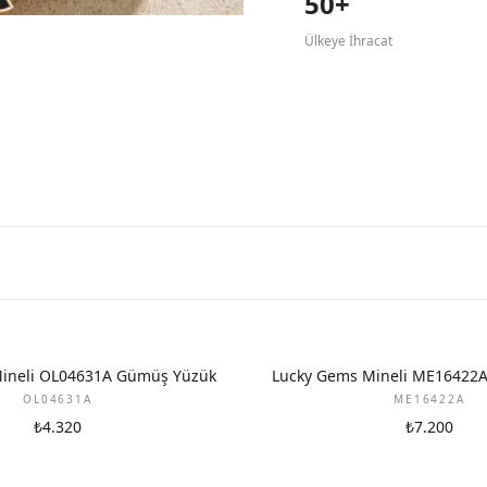
50+
Ülkeye İhracat
ineli OL04631A Gümüş Yüzük
Lucky Gems Mineli ME16422
OL04631A
ME16422A
₺4.320
₺7.200