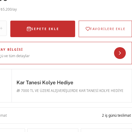
· ₺5.200/ay
SEPETE EKLE
FAVORİLERE EKLE
AY BILGISI
çü ve tüm detaylar
Kar Tanesi Kolye Hediye
🎁 7000 TL VE ÜZERİ ALIŞVERİŞLERDE KAR TANESİ KOLYE HEDİYE
limat
2 iş günü teslimat