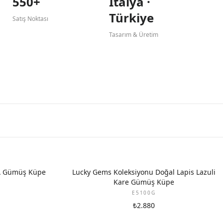
550+
İtalya ·
Türkiye
Satış Noktası
Tasarım & Üretim
A Gümüş Küpe
Lucky Gems Koleksiyonu Doğal Lapis Lazuli
Kare Gümüş Küpe
E5100G
₺2.880