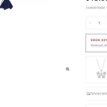
3 taksite kadar 
Adet
1
ÜRÜN DET
Materyal, öl
Tahmini tes