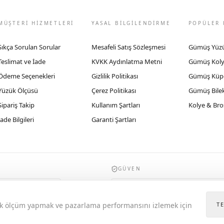
MÜŞTERİ HİZMETLERİ
YASAL BİLGİLENDİRME
POPÜLER 
Sıkça Sorulan Sorular
Mesafeli Satış Sözleşmesi
Gümüş Yüz
Teslimat ve İade
KVKK Aydınlatma Metni
Gümüş Kol
Ödeme Seçenekleri
Gizlilik Politikası
Gümüş Küp
Yüzük Ölçüsü
Çerez Politikası
Gümüş Bilek
Sipariş Takip
Kullanım Şartları
Kolye & Bro
İade Bilgileri
Garanti Şartları
GÜVEN
935byrobertobravo.com, Ticaret Bakanlığı E
itik ölçüm yapmak ve pazarlama performansını izlemek için
T