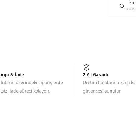
Kol
14 Gün 
Kargo & İade
2 Yıl Garanti
 tutarın üzerindeki siparişlerde
Üretim hatalarına karşı k
siz, iade süreci kolaydır.
güvencesi sunulur.