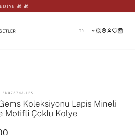
EDİYE 🎁 🎁
SETLER
D SN07874A-LPS
Gems Koleksiyonu Lapis Mineli
e Motifli Çoklu Kolye
00