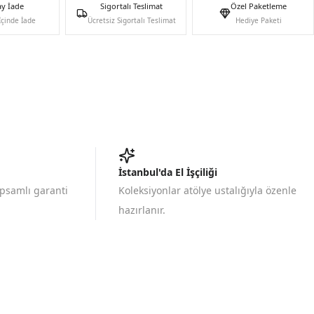
ay İade
Sigortalı Teslimat
Özel Paketleme
İçinde İade
Ücretsiz Sigortalı Teslimat
Hediye Paketi
İstanbul'da El İşçiliği
apsamlı garanti
Koleksiyonlar atölye ustalığıyla özenle
hazırlanır.