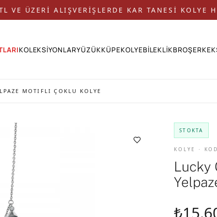
 TL VE ÜZERİ ALIŞVERİŞLERDE KAR TANESİ KOLYE H
TLARI
KOLEKSİYONLAR
YÜZÜK
KÜPE
KOLYE
BİLEKLİK
BROŞ
ERKEK
LPAZE MOTIFLI ÇOKLU KOLYE
STOKTA
KOLYE · KO
Lucky 
Yelpaz
₺15.6