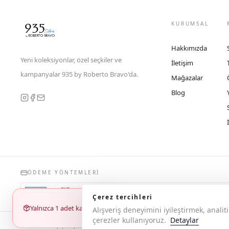
KURUMSAL
Hakkımızda
Yeni koleksiyonlar, özel seçkiler ve
İletişim
kampanyalar 935 by Roberto Bravo'da.
Mağazalar
Blog
ÖDEME YÖNTEMLERI
Çerez tercihleri
Yalnızca 1 adet kaldı
Alışveriş deneyimini iyileştirmek, anal
çerezler kullanıyoruz.
Detaylar
© 2026 Copyright 935 by Roberto Bravo