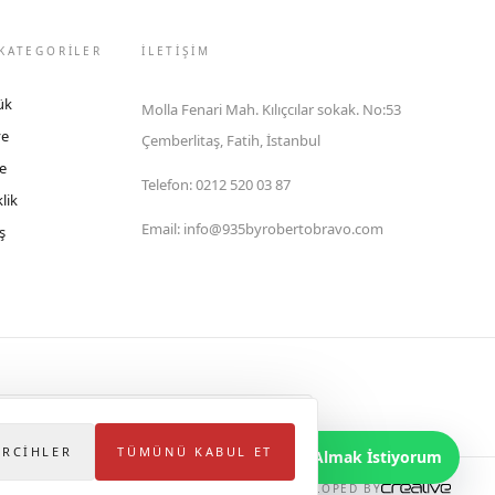
KATEGORİLER
İLETIŞIM
ük
Molla Fenari Mah. Kılıçcılar sokak. No:53
ye
Çemberlitaş, Fatih, İstanbul
e
Telefon
:
0212 520 03 87
lik
Email
:
info@935byrobertobravo.com
ş
lektronik Ticaret Bilgi Sistemi (ETBİS)'ne kayıtlıdır.
ERCIHLER
TÜMÜNÜ KABUL ET
Bilgi Almak İstiyorum
DEVELOPED BY