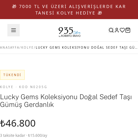
🎁 7000 TL VE ÜZERİ ALIŞVERİŞLERDE KAR
TANESİ KOLYE HEDİYE 🎁
ANASAYFA
/
KOLYE
/
LUCKY GEMS KOLEKSIYONU DOĞAL SEDEF TAŞI GÜMÜŞ GERDANLIK
TÜKENDI
KOLYE · KOD N0205G
Lucky Gems Koleksiyonu Doğal Sedef Taşı
Gümüş Gerdanlık
₺46.800
3 taksite kadar · ₺15.600/ay