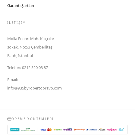
Garanti Şartları
İLETIŞIM
Molla Fenari Mah. Kılıçcılar
sokak. No:53 Çemberlitaş,
Fatih, İstanbul
Telefon
:
0212 520 03 87
Email
:
info@935byrobertobravo.com
ÖDEME YÖNTEMLERI