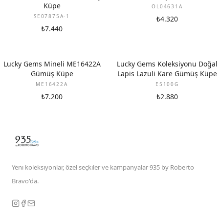
Küpe
OL04631A
SE07875A-1
₺4.320
₺7.440
Lucky Gems Mineli ME16422A
Lucky Gems Koleksiyonu Doğal
Gümüş Küpe
Lapis Lazuli Kare Gümüş Küpe
ME16422A
E5100G
₺7.200
₺2.880
Yeni koleksiyonlar, özel seçkiler ve kampanyalar 935 by Roberto
Bravo'da.