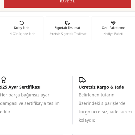
KAYDOL
Kolay İade
Sigortalı Teslimat
Özel Paketleme
14 Gün İçinde İade
Ücretsiz Sigortalı Teslimat
Hediye Paketi
925 Ayar Sertifikası
Ücretsiz Kargo & İade
Her parça bağımsız ayar
Belirlenen tutarın
damgası ve sertifikayla teslim
üzerindeki siparişlerde
edilir.
kargo ücretsiz, iade süreci
kolaydır.