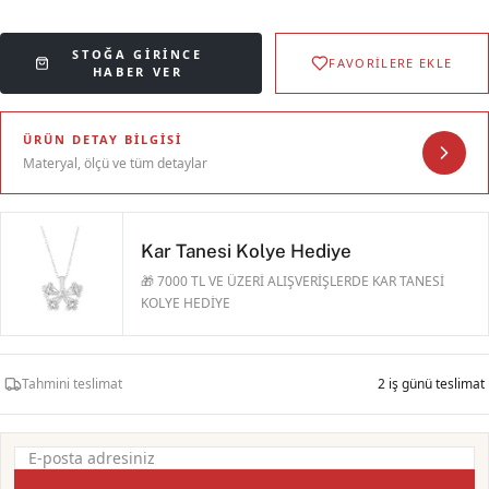
STOĞA GIRINCE
FAVORİLERE EKLE
HABER VER
ÜRÜN DETAY BILGISI
Materyal, ölçü ve tüm detaylar
Kar Tanesi Kolye Hediye
🎁 7000 TL VE ÜZERİ ALIŞVERİŞLERDE KAR TANESİ
KOLYE HEDİYE
Tahmini teslimat
2 iş günü teslimat