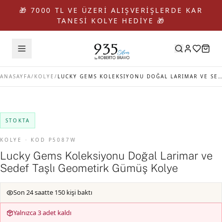
🎁 7000 TL VE ÜZERİ ALIŞVERİŞLERDE KAR
TANESİ KOLYE HEDİYE 🎁
ANASAYFA
/
KOLYE
/
LUCKY GEMS KOLEKSIYONU DOĞAL LARIMAR VE SEDEF TAŞLI GEOMETIRK GÜMÜŞ KOLYE
STOKTA
KOLYE · KOD P5087W
Lucky Gems Koleksiyonu Doğal Larimar ve
Sedef Taşlı Geometirk Gümüş Kolye
Son 24 saatte 150 kişi baktı
Yalnızca 3 adet kaldı