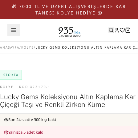
🎁 7000 TL VE ÜZERİ ALIŞVERİŞLERDE KAR
TANESİ KOLYE HEDİYE 🎁
ANASAYFA
/
KOLYE
/
LUCKY GEMS KOLEKSIYONU ALTIN KAPLAMA KAR ÇIÇEĞI TAŞI VE RENKLI ZIRKON KÜME
STOKTA
KOLYE · KOD X23170-1
Lucky Gems Koleksiyonu Altın Kaplama Kar
Çiçeği Taşı ve Renkli Zirkon Küme
Son 24 saatte 300 kişi baktı
Yalnızca 5 adet kaldı