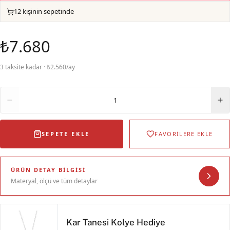
12 kişinin sepetinde
₺7.680
3 taksite kadar · ₺2.560/ay
Adet
1
SEPETE EKLE
FAVORİLERE EKLE
ÜRÜN DETAY BILGISI
Materyal, ölçü ve tüm detaylar
Kar Tanesi Kolye Hediye