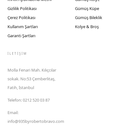
Gizlilik Politikası
Gümüş Küpe
Çerez Politikası
Gümüş Bileklik
Kullanım Şartları
Kolye & Broş
Garanti Şartları
İLETIŞIM
Molla Fenari Mah. Kılıçcılar
sokak. No:53 Çemberlitaş,
Fatih, İstanbul
Telefon
:
0212 520 03 87
Email
:
info@935byrobertobravo.com