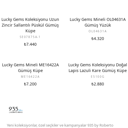
Lucky Gems Koleksiyonu Uzun
Lucky Gems Mineli OL04631A
Zincir Sallantılı Püskül Gümüş
Gümüş Yüzük
Küpe
OL04631A
SE07875A-1
₺4.320
₺7.440
Lucky Gems Mineli ME16422A
Lucky Gems Koleksiyonu Doğal
Gümüş Küpe
Lapis Lazuli Kare Gümüş Küpe
ME16422A
E5100G
₺7.200
₺2.880
Yeni koleksiyonlar, özel seçkiler ve kampanyalar 935 by Roberto