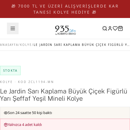
🎁 7000 TL VE ÜZERİ ALIŞVERİŞLERDE KAR
TANESİ KOLYE HEDİYE 🎁
ANASAYFA
/
KOLYE
/
LE JARDIN SARI KAPLAMA BÜYÜK ÇIÇEK FIGÜRLÜ YARI ŞEFFAF YEŞIL MINELI KOLYE
STOKTA
KOLYE · KOD ZCL1194-MN
Le Jardin Sarı Kaplama Büyük Çiçek Figürlü
Yarı Şeffaf Yeşil Mineli Kolye
Son 24 saatte 50 kişi baktı
Yalnızca 4 adet kaldı