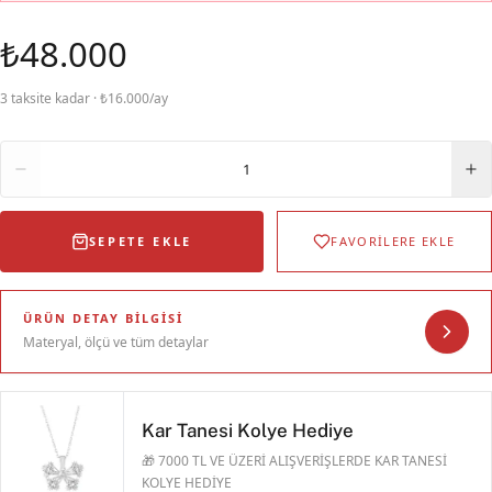
₺48.000
3 taksite kadar · ₺16.000/ay
Adet
1
SEPETE EKLE
FAVORİLERE EKLE
ÜRÜN DETAY BILGISI
Materyal, ölçü ve tüm detaylar
Kar Tanesi Kolye Hediye
🎁 7000 TL VE ÜZERİ ALIŞVERİŞLERDE KAR TANESİ
KOLYE HEDİYE