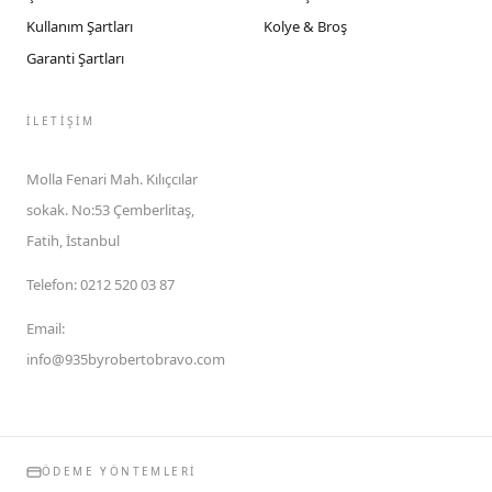
Kullanım Şartları
Kolye & Broş
Garanti Şartları
İLETIŞIM
Molla Fenari Mah. Kılıçcılar
sokak. No:53 Çemberlitaş,
Fatih, İstanbul
Telefon
:
0212 520 03 87
Email
:
info@935byrobertobravo.com
ÖDEME YÖNTEMLERI