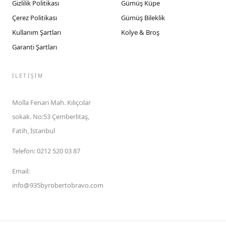
Gizlilik Politikası
Gümüş Küpe
Çerez Politikası
Gümüş Bileklik
Kullanım Şartları
Kolye & Broş
Garanti Şartları
İLETIŞIM
Molla Fenari Mah. Kılıçcılar
sokak. No:53 Çemberlitaş,
Fatih, İstanbul
Telefon
:
0212 520 03 87
Email
:
info@935byrobertobravo.com