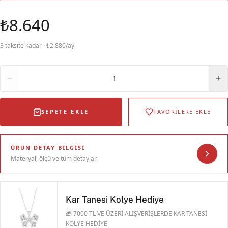
₺8.640
3 taksite kadar · ₺2.880/ay
Adet
1
SEPETE EKLE
FAVORİLERE EKLE
ÜRÜN DETAY BILGISI
Materyal, ölçü ve tüm detaylar
Kar Tanesi Kolye Hediye
🎁 7000 TL VE ÜZERİ ALIŞVERİŞLERDE KAR TANESİ
KOLYE HEDİYE