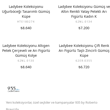
Ladybee Koleksiyonu
Ladybee Koleksiyonu Gümüş ve
Uğurböceği Tasarımlı Gümüş
Altın Renkli Yatay Petekli Arı
Küpe
Figürlü Kadın K
HTE180274
62NL-0134
₺8.640
₺7.200
Ladybee Koleksiyonu Altıgen
Ladybee Koleksiyonu Çift Renk
Petek Çerçeveli ve Arı Figürlü
Arı Figürlü Taşlı Zincirli Gümüş
Gümüş Kolye
Küpe
62NL-0130
62ER-0355
₺8.640
₺6.720
Yeni koleksiyonlar, özel seçkiler ve kampanyalar 935 by Roberto
Bravo'da.