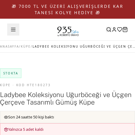
🎁 7000 TL VE ÜZERİ ALIŞVERİŞLERDE KAR
TANESİ KOLYE HEDİYE 🎁
ANASAYFA
/
KÜPE
/
LADYBEE KOLEKSIYONU UĞURBÖCEĞI VE ÜÇGEN ÇERÇEVE TASARIMLI GÜMÜŞ KÜPE
STOKTA
KÜPE · KOD HTE180273
Ladybee Koleksiyonu Uğurböceği ve Üçgen
Çerçeve Tasarımlı Gümüş Küpe
Son 24 saatte 50 kişi baktı
Yalnızca 5 adet kaldı