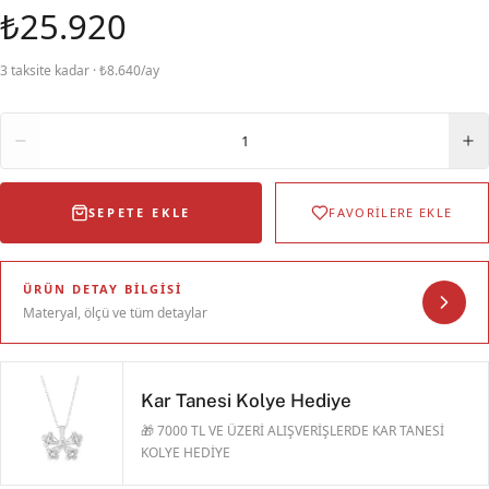
₺25.920
3 taksite kadar · ₺8.640/ay
Adet
1
SEPETE EKLE
FAVORİLERE EKLE
ÜRÜN DETAY BILGISI
Materyal, ölçü ve tüm detaylar
Kar Tanesi Kolye Hediye
🎁 7000 TL VE ÜZERİ ALIŞVERİŞLERDE KAR TANESİ
KOLYE HEDİYE