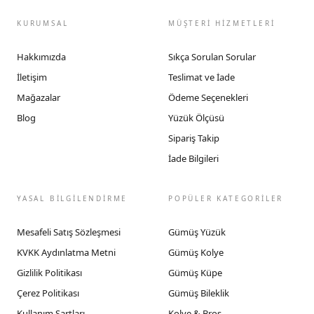
KURUMSAL
MÜŞTERİ HİZMETLERİ
Hakkımızda
Sıkça Sorulan Sorular
İletişim
Teslimat ve İade
Mağazalar
Ödeme Seçenekleri
Blog
Yüzük Ölçüsü
Sipariş Takip
İade Bilgileri
YASAL BİLGİLENDİRME
POPÜLER KATEGORİLER
Mesafeli Satış Sözleşmesi
Gümüş Yüzük
KVKK Aydınlatma Metni
Gümüş Kolye
Gizlilik Politikası
Gümüş Küpe
Çerez Politikası
Gümüş Bileklik
Kullanım Şartları
Kolye & Broş