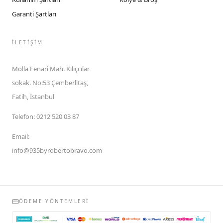
Garanti Şartları
İLETIŞIM
Molla Fenari Mah. Kılıçcılar
sokak. No:53 Çemberlitaş,
Fatih, İstanbul
Telefon
:
0212 520 03 87
Email
:
info@935byrobertobravo.com
ÖDEME YÖNTEMLERI