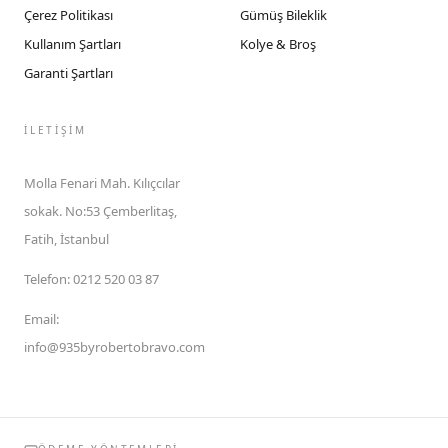
Çerez Politikası
Gümüş Bileklik
Kullanım Şartları
Kolye & Broş
Garanti Şartları
İLETIŞIM
Molla Fenari Mah. Kılıçcılar
sokak. No:53 Çemberlitaş,
Fatih, İstanbul
Telefon
:
0212 520 03 87
Email
:
info@935byrobertobravo.com