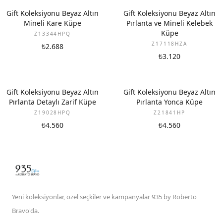
YENI
YENI
Gift Koleksiyonu Beyaz Altın
Gift Koleksiyonu Beyaz Altın
Mineli Kare Küpe
Pırlanta ve Mineli Kelebek
Küpe
Z13344HPQ
Z17118HZA
₺2.688
₺3.120
YENI
YENI
Gift Koleksiyonu Beyaz Altın
Gift Koleksiyonu Beyaz Altın
Pırlanta Detaylı Zarif Küpe
Pırlanta Yonca Küpe
Z19028HPQ
Z21841HP
₺4.560
₺4.560
Yeni koleksiyonlar, özel seçkiler ve kampanyalar 935 by Roberto
Bravo'da.