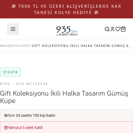
🎁 7000 TL VE ÜZERİ ALIŞVERİŞLERDE KAR
TANESİ KOLYE HEDİYE 🎁
ANASAYFA
/
KÜPE
/
GIFT KOLEKSIYONU İKILI HALKA TASARIM GÜMÜŞ KÜPE
STOKTA
KÜPE · KOD ME15423A
Gift Koleksiyonu İkili Halka Tasarım Gümüş
Küpe
Son 24 saatte 100 kişi baktı
Yalnızca 5 adet kaldı