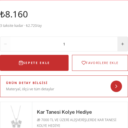
₺8.160
3 taksite kadar · ₺2.720/ay
Adet
1
SEPETE EKLE
FAVORİLERE EKLE
ÜRÜN DETAY BILGISI
Materyal, ölçü ve tüm detaylar
Kar Tanesi Kolye Hediye
🎁 7000 TL VE ÜZERİ ALIŞVERİŞLERDE KAR TANESİ
KOLYE HEDİYE