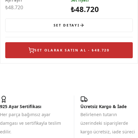
Ayrı ayrı
Set fiyatı
₺48.720
₺48.720
SET DETAYI
SET OLARAK SATIN AL - ₺48.720
925 Ayar Sertifikası
Ücretsiz Kargo & İade
Her parça bağımsız ayar
Belirlenen tutarın
damgası ve sertifikayla teslim
üzerindeki siparişlerde
edilir.
kargo ücretsiz, iade süreci