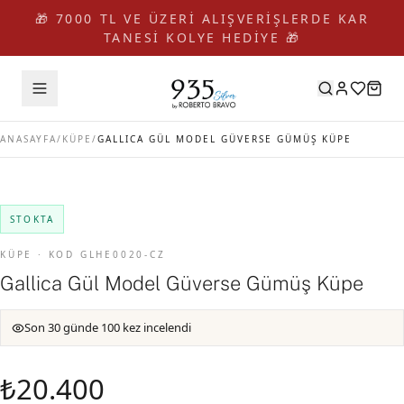
🎁 7000 TL VE ÜZERİ ALIŞVERİŞLERDE KAR
TANESİ KOLYE HEDİYE 🎁
ANASAYFA
/
KÜPE
/
GALLICA GÜL MODEL GÜVERSE GÜMÜŞ KÜPE
STOKTA
KÜPE · KOD GLHE0020-CZ
Gallica Gül Model Güverse Gümüş Küpe
Son 30 günde 100 kez incelendi
₺20.400