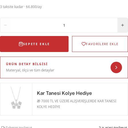
3 taksite kadar · ₺6.800/ay
Adet
1
SEPETE EKLE
FAVORİLERE EKLE
ÜRÜN DETAY BILGISI
Materyal, ölçü ve tüm detaylar
Kar Tanesi Kolye Hediye
🎁 7000 TL VE ÜZERİ ALIŞVERİŞLERDE KAR TANESİ
KOLYE HEDİYE
Tahmini teslimat
2 iş günü teslimat