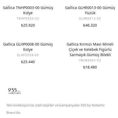
Gallica TNHP0003-00 Gümüş
Gallica GLHR0013-00 Gümüş
Kolye
Yüzük
TNHP0003-00
GLHR0013-00
₺25.920
₺46.320
Gallica GLHP0008-00 Gümüş
Gallica Kırmızı Mavi Mineli
Kolye
Çiçek ve Kelebek Figürlü
Sarmaşık Gümüş Bilekli
GLHP0008-00
TNFB0003-CZ
₺25.440
₺18.480
Yeni koleksiyonlar, özel seçkiler ve kampanyalar 935 by Roberto
Bravo'da.