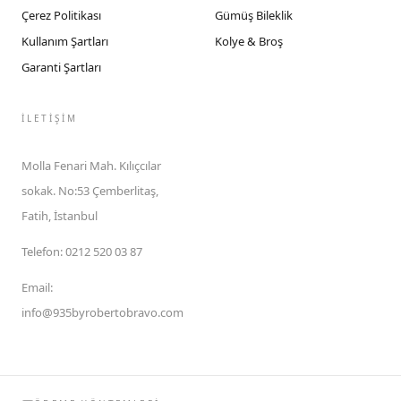
Çerez Politikası
Gümüş Bileklik
Kullanım Şartları
Kolye & Broş
Garanti Şartları
İLETIŞIM
Molla Fenari Mah. Kılıçcılar
sokak. No:53 Çemberlitaş,
Fatih, İstanbul
Telefon
:
0212 520 03 87
Email
:
info@935byrobertobravo.com