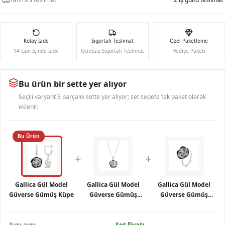
Kolay İade
Sigortalı Teslimat
Özel Paketleme
14 Gün İçinde İade
Ücretsiz Sigortalı Teslimat
Hediye Paketi
Bu ürün bir sette yer alıyor
Seçili varyant 3 parçalık sette yer alıyor; set sepete tek paket olarak
eklenir.
Bu Ürün
+
+
Gallica Gül Model
Gallica Gül Model
Gallica Gül Model
Güverse Gümüş Küpe
Güverse Gümüş
Güverse Gümüş
Kolye
Yüzük