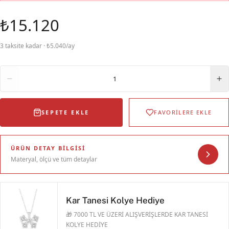
₺15.120
3 taksite kadar · ₺5.040/ay
Adet
1
SEPETE EKLE
FAVORİLERE EKLE
ÜRÜN DETAY BILGISI
Materyal, ölçü ve tüm detaylar
Kar Tanesi Kolye Hediye
🎁 7000 TL VE ÜZERİ ALIŞVERİŞLERDE KAR TANESİ
KOLYE HEDİYE