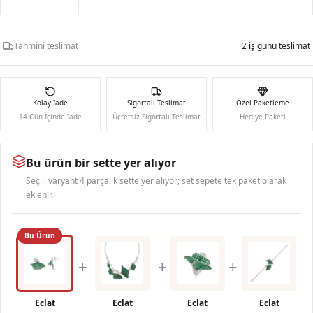
Tahmini teslimat
2 iş günü teslimat
Kolay İade
Sigortalı Teslimat
Özel Paketleme
14 Gün İçinde İade
Ücretsiz Sigortalı Teslimat
Hediye Paketi
Bu ürün bir sette yer alıyor
Seçili varyant 4 parçalık sette yer alıyor; set sepete tek paket olarak
eklenir.
Bu Ürün
+
+
+
Eclat
Eclat
Eclat
Eclat