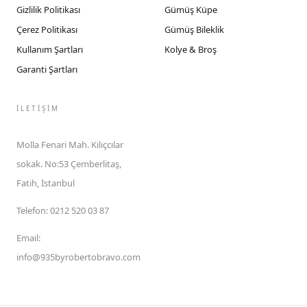
Gizlilik Politikası
Gümüş Küpe
Çerez Politikası
Gümüş Bileklik
Kullanım Şartları
Kolye & Broş
Garanti Şartları
İLETIŞIM
Molla Fenari Mah. Kılıçcılar
sokak. No:53 Çemberlitaş,
Fatih, İstanbul
Telefon
:
0212 520 03 87
Email
:
info@935byrobertobravo.com