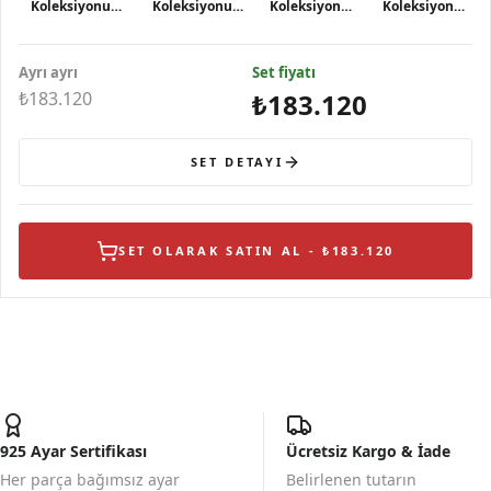
Koleksiyonu
Koleksiyonu
Koleksiyonu
Koleksiyonu
Yeşil Gelincik
Büyük Yeşil
Yeşil Gelincik
Yeşil Gelincik
Gümüş Küpe
Gelincik Gümüş
Gümüş Yüzük
Gümüş Bileklik
Ayrı ayrı
Kolye
Set fiyatı
₺183.120
₺183.120
SET DETAYI
SET OLARAK SATIN AL - ₺183.120
925 Ayar Sertifikası
Ücretsiz Kargo & İade
Her parça bağımsız ayar
Belirlenen tutarın