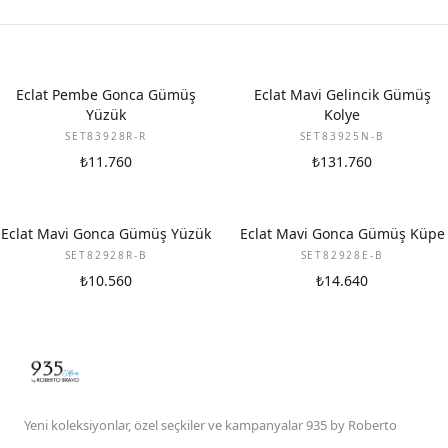
Eclat Pembe Gonca Gümüş
Eclat Mavi Gelincik Gümüş
Yüzük
Kolye
SET83928R-R
SET83925N-B
₺11.760
₺131.760
Eclat Mavi Gonca Gümüş Yüzük
Eclat Mavi Gonca Gümüş Küpe
SET82928R-B
SET82928E-B
₺10.560
₺14.640
Yeni koleksiyonlar, özel seçkiler ve kampanyalar 935 by Roberto