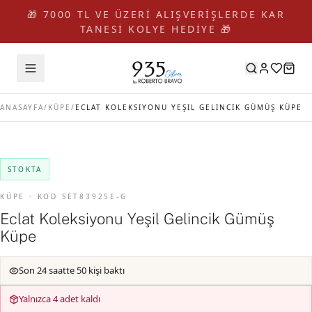
🎁 7000 TL VE ÜZERİ ALIŞVERİŞLERDE KAR
TANESİ KOLYE HEDİYE 🎁
ANASAYFA
/
KÜPE
/
ECLAT KOLEKSIYONU YEŞIL GELINCIK GÜMÜŞ KÜPE
STOKTA
KÜPE · KOD SET83925E-G
Eclat Koleksiyonu Yeşil Gelincik Gümüş
Küpe
Son 24 saatte 50 kişi baktı
Yalnızca 4 adet kaldı