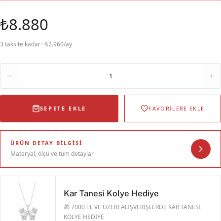
₺8.880
3 taksite kadar · ₺2.960/ay
Adet
1
SEPETE EKLE
FAVORİLERE EKLE
ÜRÜN DETAY BILGISI
Materyal, ölçü ve tüm detaylar
Kar Tanesi Kolye Hediye
🎁 7000 TL VE ÜZERİ ALIŞVERİŞLERDE KAR TANESİ
KOLYE HEDİYE