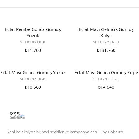
Eclat Pembe Gonca Gümüş
Eclat Mavi Gelincik Gümüş
Yüzük
Kolye
SET83928R-R
SET83925N-B
₺11.760
₺131.760
Eclat Mavi Gonca Gümüş Yüzük
Eclat Mavi Gonca Gümüş Küpe
SET82928R-B
SET82928E-B
₺10.560
₺14.640
Yeni koleksiyonlar, özel seçkiler ve kampanyalar 935 by Roberto