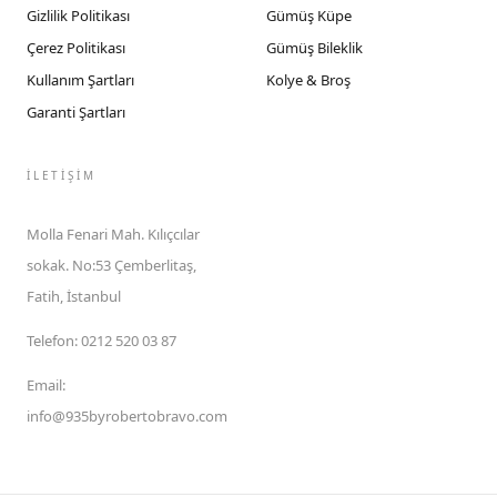
Gizlilik Politikası
Gümüş Küpe
Çerez Politikası
Gümüş Bileklik
Kullanım Şartları
Kolye & Broş
Garanti Şartları
İLETIŞIM
Molla Fenari Mah. Kılıçcılar
sokak. No:53 Çemberlitaş,
Fatih, İstanbul
Telefon
:
0212 520 03 87
Email
:
info@935byrobertobravo.com