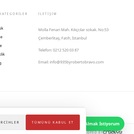
KATEGORİLER
İLETIŞIM
ük
Molla Fenari Mah. Kılıçcılar sokak. No:53
ye
Çemberlitaş, Fatih, İstanbul
e
Telefon
:
0212 520 03 87
lik
Email
:
info@935byrobertobravo.com
ş
lektronik Ticaret Bilgi Sistemi (ETBİS)'ne kayıtlıdır.
ERCIHLER
TÜMÜNÜ KABUL ET
Bilgi Almak İstiyorum
DEVELOPED BY