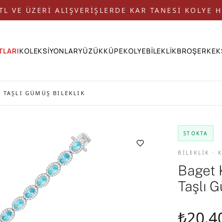
 TL VE ÜZERİ ALIŞVERİŞLERDE KAR TANESİ KOLYE H
TLARI
KOLEKSİYONLAR
YÜZÜK
KÜPE
KOLYE
BİLEKLİK
BROŞ
ERKEK
 TAŞLI GÜMÜŞ BILEKLIK
STOKTA
BİLEKLİK · 
Baget 
Taşlı G
₺20.4