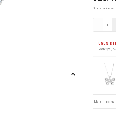
3 taksite kadar 
Adet
1
ÜRÜN DET
Materyal, öl
Tahmini tes