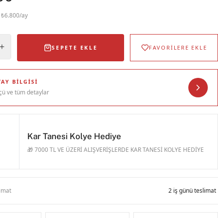
· ₺6.800/ay
SEPETE EKLE
FAVORİLERE EKLE
AY BILGISI
çü ve tüm detaylar
Kar Tanesi Kolye Hediye
🎁 7000 TL VE ÜZERİ ALIŞVERİŞLERDE KAR TANESİ KOLYE HEDİYE
limat
2 iş günü teslimat