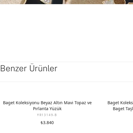
Benzer Ürünler
YENI
Baget Koleksiyonu Beyaz Altın Mavi Topaz ve
Baget Kolek
Pırlanta Yüzük
Baget Taşl
YR13149-B
₺3.840