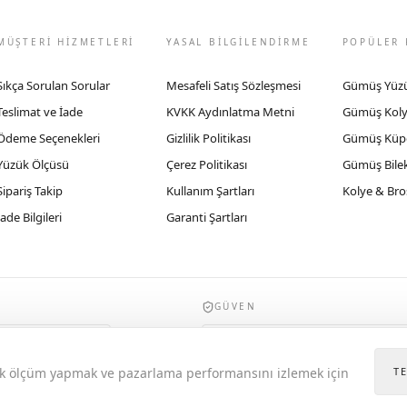
MÜŞTERİ HİZMETLERİ
YASAL BİLGİLENDİRME
POPÜLER 
Sıkça Sorulan Sorular
Mesafeli Satış Sözleşmesi
Gümüş Yüz
Teslimat ve İade
KVKK Aydınlatma Metni
Gümüş Kol
Ödeme Seçenekleri
Gizlilik Politikası
Gümüş Küp
Yüzük Ölçüsü
Çerez Politikası
Gümüş Bilek
Sipariş Takip
Kullanım Şartları
Kolye & Bro
İade Bilgileri
Garanti Şartları
GÜVEN
935byrobertobravo.com, Ticaret Bakanlığı E
itik ölçüm yapmak ve pazarlama performansını izlemek için
T