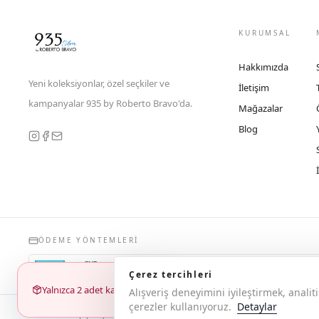
KURUMSAL
Hakkımızda
Yeni koleksiyonlar, özel seçkiler ve
İletişim
kampanyalar 935 by Roberto Bravo'da.
Mağazalar
Blog
ÖDEME YÖNTEMLERI
Çerez tercihleri
Yalnızca 2 adet kaldı
Alışveriş deneyimini iyileştirmek, anal
çerezler kullanıyoruz.
Detaylar
© 2026 Copyright 935 by Roberto Bravo