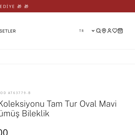
EDİYE 🎁 🎁
SETLER
KOD AT63779-B
Koleksiyonu Tam Tur Oval Mavi
ümüş Bileklik
00