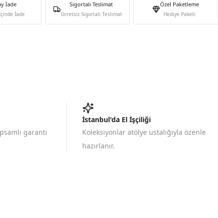
ay İade
Sigortalı Teslimat
Özel Paketleme
İçinde İade
Ücretsiz Sigortalı Teslimat
Hediye Paketi
İstanbul'da El İşçiliği
apsamlı garanti
Koleksiyonlar atölye ustalığıyla özenle
hazırlanır.