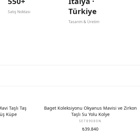
550+
İtalya ·
Türkiye
Satış Noktası
Tasarım & Üretim
avi Taşlı Taş
Baget Koleksiyonu Okyanus Mavisi ve Zirkon
müş Küpe
Taşlı Su Yolu Kolye
SET89080N
₺39.840