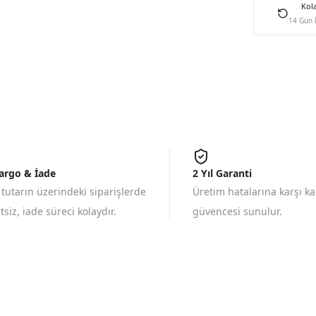
Kol
14 Gün 
Kargo & İade
2 Yıl Garanti
 tutarın üzerindeki siparişlerde
Üretim hatalarına karşı k
siz, iade süreci kolaydır.
güvencesi sunulur.