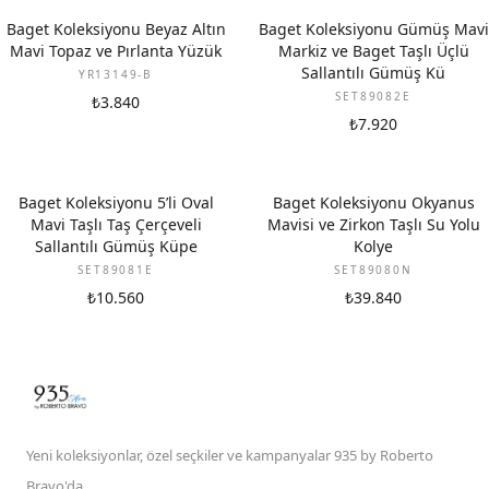
YENI
Baget Koleksiyonu Beyaz Altın
Baget Koleksiyonu Gümüş Mavi
Mavi Topaz ve Pırlanta Yüzük
Markiz ve Baget Taşlı Üçlü
Sallantılı Gümüş Kü
YR13149-B
SET89082E
₺3.840
₺7.920
Baget Koleksiyonu 5’li Oval
Baget Koleksiyonu Okyanus
Mavi Taşlı Taş Çerçeveli
Mavisi ve Zirkon Taşlı Su Yolu
Sallantılı Gümüş Küpe
Kolye
SET89081E
SET89080N
₺10.560
₺39.840
Yeni koleksiyonlar, özel seçkiler ve kampanyalar 935 by Roberto
Bravo'da.