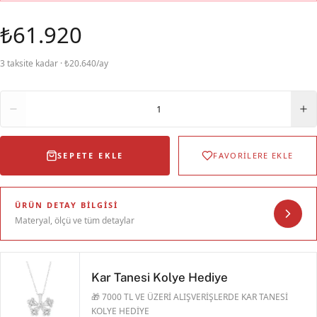
₺61.920
3 taksite kadar · ₺20.640/ay
Adet
1
SEPETE EKLE
FAVORİLERE EKLE
ÜRÜN DETAY BILGISI
Materyal, ölçü ve tüm detaylar
Kar Tanesi Kolye Hediye
🎁 7000 TL VE ÜZERİ ALIŞVERİŞLERDE KAR TANESİ
KOLYE HEDİYE