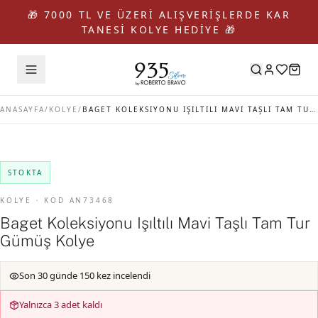
🎁 7000 TL VE ÜZERİ ALIŞVERİŞLERDE KAR
TANESİ KOLYE HEDİYE 🎁
ANASAYFA
/
KOLYE
/
BAGET KOLEKSIYONU IŞILTILI MAVI TAŞLI TAM TUR GÜMÜŞ KOLYE
STOKTA
KOLYE · KOD AN73468
Baget Koleksiyonu Işıltılı Mavi Taşlı Tam Tur
Gümüş Kolye
Son 30 günde 150 kez incelendi
Yalnızca 3 adet kaldı