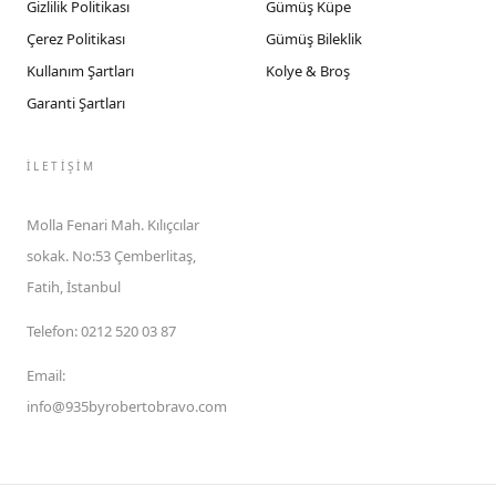
Gizlilik Politikası
Gümüş Küpe
Çerez Politikası
Gümüş Bileklik
Kullanım Şartları
Kolye & Broş
Garanti Şartları
İLETIŞIM
Molla Fenari Mah. Kılıçcılar
sokak. No:53 Çemberlitaş,
Fatih, İstanbul
Telefon
:
0212 520 03 87
Email
:
info@935byrobertobravo.com