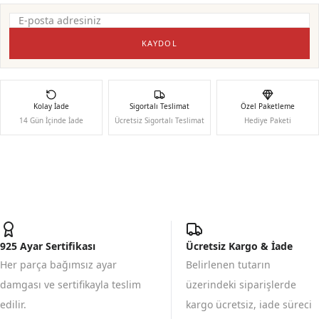
KAYDOL
Kolay İade
Sigortalı Teslimat
Özel Paketleme
14 Gün İçinde İade
Ücretsiz Sigortalı Teslimat
Hediye Paketi
925 Ayar Sertifikası
Ücretsiz Kargo & İade
Her parça bağımsız ayar
Belirlenen tutarın
damgası ve sertifikayla teslim
üzerindeki siparişlerde
edilir.
kargo ücretsiz, iade süreci