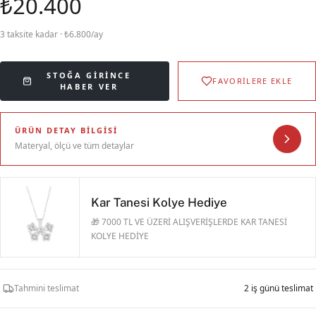
₺20.400
3 taksite kadar · ₺6.800/ay
STOĞA GIRINCE
FAVORİLERE EKLE
HABER VER
ÜRÜN DETAY BILGISI
Materyal, ölçü ve tüm detaylar
Kar Tanesi Kolye Hediye
🎁 7000 TL VE ÜZERİ ALIŞVERİŞLERDE KAR TANESİ
KOLYE HEDİYE
Tahmini teslimat
2 iş günü teslimat