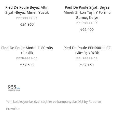
YENI
Pied De Poule Beyaz Altın
Pied De Poule Siyah Beyaz
Siyah-Beyaz Mineli Yüzük
Mineli Zirkon Taşlı Y Formlu
Gümüş Kolye
PPHR0010-CZ
PPHP0014-CZ
₺24.960
₺62.400
Pied De Poule Model-1 Gümüş
Pied De Poule PPHR0011-CZ
Bileklik
Gümüş Yüzük
PPXB0001-CZ
PPHR0011-CZ
₺57.600
₺32.160
Yeni koleksiyonlar, özel seçkiler ve kampanyalar 935 by Roberto
Bravo'da.