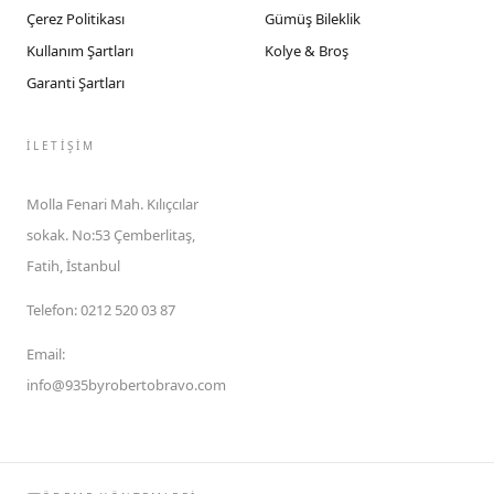
Çerez Politikası
Gümüş Bileklik
Kullanım Şartları
Kolye & Broş
Garanti Şartları
İLETIŞIM
Molla Fenari Mah. Kılıçcılar
sokak. No:53 Çemberlitaş,
Fatih, İstanbul
Telefon
:
0212 520 03 87
Email
:
info@935byrobertobravo.com