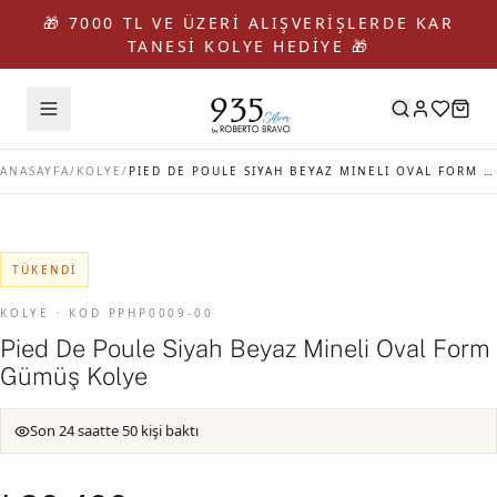
🎁 7000 TL VE ÜZERİ ALIŞVERİŞLERDE KAR
TANESİ KOLYE HEDİYE 🎁
ANASAYFA
/
KOLYE
/
PIED DE POULE SIYAH BEYAZ MINELI OVAL FORM GÜMÜŞ KOLYE
TÜKENDI
KOLYE · KOD PPHP0009-00
Pied De Poule Siyah Beyaz Mineli Oval Form
Gümüş Kolye
Son 24 saatte 50 kişi baktı